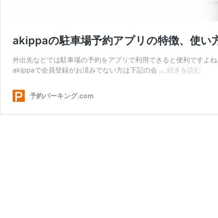
akippaの駐車場予約アプリの特徴、使い
外出先などでは駐車場の予約をアプリで利用できると便利ですよね。 ak
akip
akippaで会員登録がお済みでない方は下記の会 …
続きを読む
の
駐
予約パーキング.com
車
場
予
約
ア
プ
リ
の
特
徴、
使
い