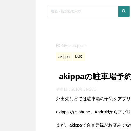
HOME
>
akippa
>
akippa
比較
akippaの駐車場
更新日：
2018年5月28日
外出先などでは駐車場の予約をアプリ
akippaではiphone、Android
まだ、akippaで会員登録がお済み