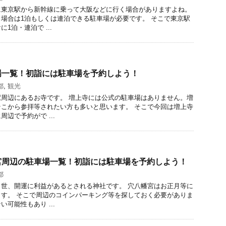
に東京駅から新幹線に乗って大阪などに行く場合がありますよね。
場合は1泊もしくは連泊できる駐車場が必要です。 そこで東京駅
1泊・連泊で ...
場一覧！初詣には駐車場を予約しよう！
都
,
観光
周辺にあるお寺です。 増上寺には公式の駐車場はありません。増
こから参拝等されたい方も多いと思います。 そこで今回は増上寺
辺で予約がで ...
宮周辺の駐車場一覧！初詣には駐車場を予約しよう！
都
世、開運に利益があるとされる神社です。 穴八幡宮はお正月等に
す。 そこで周辺のコインパーキング等を探しておく必要がありま
可能性もあり ...