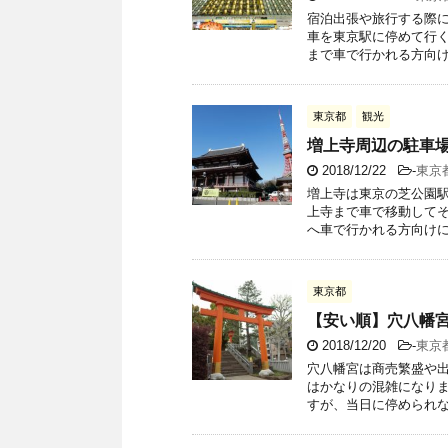
宿泊出張や旅行する際
車を東京駅に停めて行く
まで車で行かれる方向けに
東京都
観光
増上寺周辺の駐車
2018/12/22
-
東京
増上寺は東京の芝公園駅
上寺まで車で移動してそ
へ車で行かれる方向けに周
東京都
【安い順】穴八幡
2018/12/20
-
東京
穴八幡宮は商売繁盛や出
はかなりの混雑になりま
すが、当日に停められない