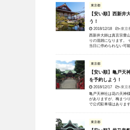
東京都
【安い順】西新井
う！
2018/12/18
-
東京
西新井大師は真言宗豊山
りの混雑になります。 
当日に停められない可能性
東京都
【安い順】亀戸天
を予約しよう！
2018/12/17
-
東京
亀戸天神社は花の天神様
がありますが、梅まつり
で公式駐車場はありますが
東京都