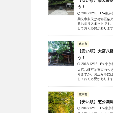
【安い順】柴又帝
う！
2018/12/16
-
東京
柴又帝釈天は葛飾区柴又
るお参りスポットです。
しておく必要があります。
東京都
【安い順】大宮八
う！
2018/12/15
-
東京
大宮八幡宮は東京のへそ
りますが、お正月等には
しておく必要がありますが
東京都
【安い順】芝公園
2018/12/15
-
東京