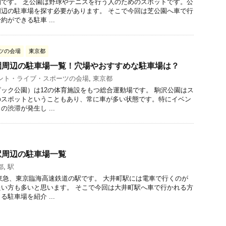
です。 芝公園は野球やテニスを行う人のためのスポットです。公
辺の駐車場を探す必要があります。 そこで今回は芝公園へ車で行
ができる駐車 ...
ツの会場
東京都
園周辺の駐車場一覧！穴場やおすすめな駐車場は？
ント・ライブ・スポーツの会場
,
東京都
ック公園）は12の体育施設をもつ総合運動場です。 駒沢公園はス
のスポットということもあり、常に車が多い状態です。特にイベン
渋滞が発生し ...
駅周辺の駐車場一覧
都
,
駅
東急、東京臨海高速鉄道の駅です。 大井町駅には電車で行くのが
い方も多いと思います。 そこで今回は大井町駅へ車で行かれる方
駐車場を紹介 ...