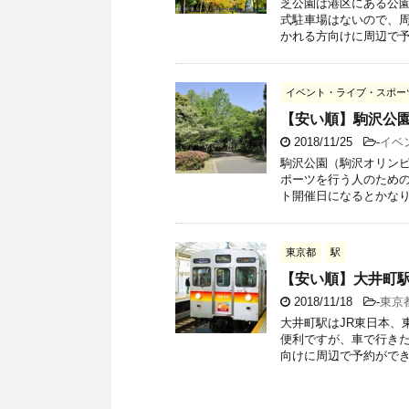
芝公園は港区にある公園
式駐車場はないので、周
かれる方向けに周辺で予約
イベント・ライブ・スポー
【安い順】駒沢公
2018/11/25
-
イベ
駒沢公園（駒沢オリンピ
ポーツを行う人のため
ト開催日になるとかなりの
東京都
駅
【安い順】大井町
2018/11/18
-
東京
大井町駅はJR東日本、
便利ですが、車で行きた
向けに周辺で予約ができる