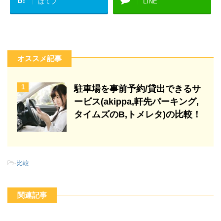
B!
はてブ
LINE
オススメ記事
1
駐車場を事前予約/貸出できるサ
ービス(akippa,軒先パーキング,
タイムズのB,トメレタ)の比較！
-
比較
関連記事