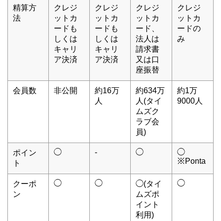
精算方
クレジ
クレジ
クレジ
クレジ
法
ットカ
ットカ
ットカ
ットカ
ードも
ードも
ード、
ードの
しくは
しくは
法人は
み
キャリ
キャリ
請求書
ア決済
ア決済
又は口
座振替
会員数
非公開
約16万
約634万
約1万
人
人(タイ
9000人
ムズク
ラブ会
員)
◯
-
◯
◯
ポイン
※Ponta
ト
◯
◯
◯
クーポ
◯(タイ
ン
ムズポ
イント
利用)