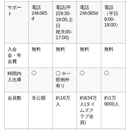
サポー
電話
電話(平
電話
電話
24h365
24h365d
ト
日9:30-
（平日
d
9:00-
18:00,土
18:00）
日
祝:9:00-
17:00)
入会
無料
無料
無料
無料
金・年
会費
◯
◯
◯
時間内
◯ ※一
入出庫
部例外
有り
会員数
非公開
約16万
約634万
約1万
人
人(タイ
9000人
ムズク
ラブ会
員)