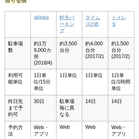
借りる側
akippa
軒先パ
タイム
トメレ
ーキン
ズのB
タ
グ
駐車場
約1万
約3,500
約4,000
約1,500
数
9,000カ
台分
台分
台分
(2017/2)
(2017/2)
所
(2018/4)
利用可
1日単
1日単位
1日単位
1日単
能単位
位/15分
位/1時間
単位
単位
何日先
30日
駐車場
14日
14日
まで予
毎に異
約可
なる
Web
Web
予約方
Web・
Web・
法
アプリ
アプリ