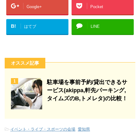
Google+
Pocket
B!
はてブ
LINE
オススメ記事
1
駐車場を事前予約/貸出できるサ
ービス(akippa,軒先パーキング,
タイムズのB,トメレタ)の比較！
-
イベント・ライブ・スポーツの会場
,
愛知県