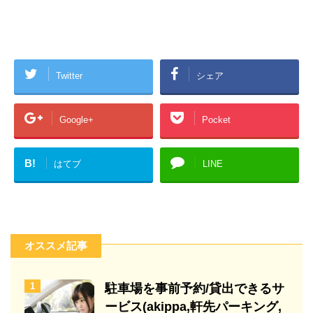
Twitter
シェア
Google+
Pocket
B!
はてブ
LINE
オススメ記事
1
駐車場を事前予約/貸出できるサ
ービス(akippa,軒先パーキング,