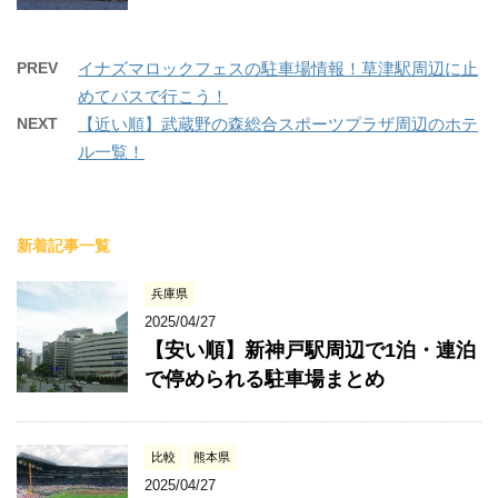
PREV
イナズマロックフェスの駐車場情報！草津駅周辺に止
めてバスで行こう！
NEXT
【近い順】武蔵野の森総合スポーツプラザ周辺のホテ
ル一覧！
新着記事一覧
兵庫県
2025/04/27
【安い順】新神戸駅周辺で1泊・連泊
で停められる駐車場まとめ
比較
熊本県
2025/04/27